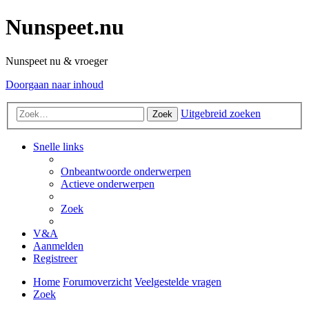
Nunspeet.nu
Nunspeet nu & vroeger
Doorgaan naar inhoud
Uitgebreid zoeken
Zoek
Snelle links
Onbeantwoorde onderwerpen
Actieve onderwerpen
Zoek
V&A
Aanmelden
Registreer
Home
Forumoverzicht
Veelgestelde vragen
Zoek