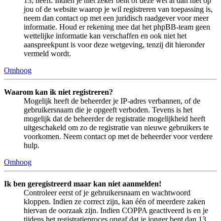
13, heeft. Indien je niet zeker bent of deze wet al dan niet op
jou of de website waarop je wil registreren van toepassing is,
neem dan contact op met een juridisch raadgever voor meer
informatie. Houd er rekening mee dat het phpBB-team geen
wettelijke informatie kan verschaffen en ook niet het
aanspreekpunt is voor deze wetgeving, tenzij dit hieronder
vermeld wordt.
Omhoog
Waarom kan ik niet registreren?
Mogelijk heeft de beheerder je IP-adres verbannen, of de
gebruikersnaam die je opgeeft verboden. Tevens is het
mogelijk dat de beheerder de registratie mogelijkheid heeft
uitgeschakeld om zo de registratie van nieuwe gebruikers te
voorkomen. Neem contact op met de beheerder voor verdere
hulp.
Omhoog
Ik ben geregistreerd maar kan niet aanmelden!
Controleer eerst of je gebruikersnaam en wachtwoord
kloppen. Indien ze correct zijn, kan één of meerdere zaken
hiervan de oorzaak zijn. Indien COPPA geactiveerd is en je
tijdens het registratieproces opgaf dat je jonger bent dan 13