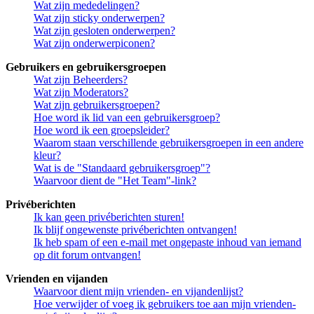
Wat zijn mededelingen?
Wat zijn sticky onderwerpen?
Wat zijn gesloten onderwerpen?
Wat zijn onderwerpiconen?
Gebruikers en gebruikersgroepen
Wat zijn Beheerders?
Wat zijn Moderators?
Wat zijn gebruikersgroepen?
Hoe word ik lid van een gebruikersgroep?
Hoe word ik een groepsleider?
Waarom staan verschillende gebruikersgroepen in een andere
kleur?
Wat is de "Standaard gebruikersgroep"?
Waarvoor dient de "Het Team"-link?
Privéberichten
Ik kan geen privéberichten sturen!
Ik blijf ongewenste privéberichten ontvangen!
Ik heb spam of een e-mail met ongepaste inhoud van iemand
op dit forum ontvangen!
Vrienden en vijanden
Waarvoor dient mijn vrienden- en vijandenlijst?
Hoe verwijder of voeg ik gebruikers toe aan mijn vrienden-