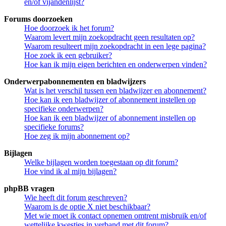
en/of vijandenlijst?
Forums doorzoeken
Hoe doorzoek ik het forum?
Waarom levert mijn zoekopdracht geen resultaten op?
Waarom resulteert mijn zoekopdracht in een lege pagina?
Hoe zoek ik een gebruiker?
Hoe kan ik mijn eigen berichten en onderwerpen vinden?
Onderwerpabonnementen en bladwijzers
Wat is het verschil tussen een bladwijzer en abonnement?
Hoe kan ik een bladwijzer of abonnement instellen op
specifieke onderwerpen?
Hoe kan ik een bladwijzer of abonnement instellen op
specifieke forums?
Hoe zeg ik mijn abonnement op?
Bijlagen
Welke bijlagen worden toegestaan op dit forum?
Hoe vind ik al mijn bijlagen?
phpBB vragen
Wie heeft dit forum geschreven?
Waarom is de optie X niet beschikbaar?
Met wie moet ik contact opnemen omtrent misbruik en/of
wettelijke kwesties in verband met dit forum?