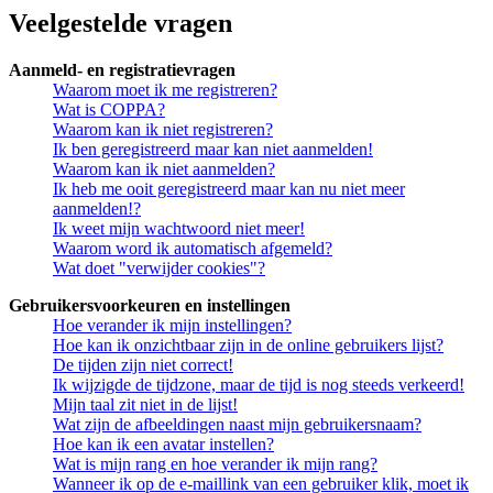
Veelgestelde vragen
Aanmeld- en registratievragen
Waarom moet ik me registreren?
Wat is COPPA?
Waarom kan ik niet registreren?
Ik ben geregistreerd maar kan niet aanmelden!
Waarom kan ik niet aanmelden?
Ik heb me ooit geregistreerd maar kan nu niet meer
aanmelden!?
Ik weet mijn wachtwoord niet meer!
Waarom word ik automatisch afgemeld?
Wat doet "verwijder cookies"?
Gebruikersvoorkeuren en instellingen
Hoe verander ik mijn instellingen?
Hoe kan ik onzichtbaar zijn in de online gebruikers lijst?
De tijden zijn niet correct!
Ik wijzigde de tijdzone, maar de tijd is nog steeds verkeerd!
Mijn taal zit niet in de lijst!
Wat zijn de afbeeldingen naast mijn gebruikersnaam?
Hoe kan ik een avatar instellen?
Wat is mijn rang en hoe verander ik mijn rang?
Wanneer ik op de e-maillink van een gebruiker klik, moet ik