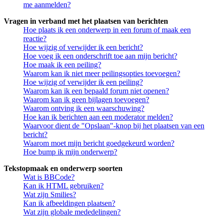
me aanmelden?
Vragen in verband met het plaatsen van berichten
Hoe plaats ik een onderwerp in een forum of maak een
reactie?
Hoe wijzig of verwijder ik een bericht?
Hoe voeg ik een onderschrift toe aan mijn bericht?
Hoe maak ik een peiling?
Waarom kan ik niet meer peilingsopties toevoegen?
Hoe wijzig of verwijder ik een peiling?
Waarom kan ik een bepaald forum niet openen?
Waarom kan ik geen bijlagen toevoegen?
Waarom ontving ik een waarschuwing?
Hoe kan ik berichten aan een moderator melden?
Waarvoor dient de "Opslaan"-knop bij het plaatsen van een
bericht?
Waarom moet mijn bericht goedgekeurd worden?
Hoe bump ik mijn onderwerp?
Tekstopmaak en onderwerp soorten
Wat is BBCode?
Kan ik HTML gebruiken?
Wat zijn Smilies?
Kan ik afbeeldingen plaatsen?
Wat zijn globale mededelingen?