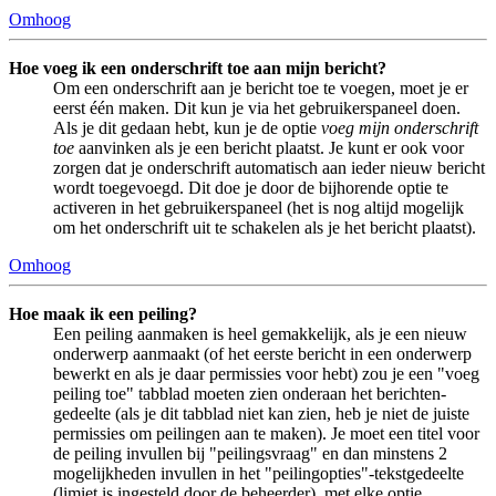
Omhoog
Hoe voeg ik een onderschrift toe aan mijn bericht?
Om een onderschrift aan je bericht toe te voegen, moet je er
eerst één maken. Dit kun je via het gebruikerspaneel doen.
Als je dit gedaan hebt, kun je de optie
voeg mijn onderschrift
toe
aanvinken als je een bericht plaatst. Je kunt er ook voor
zorgen dat je onderschrift automatisch aan ieder nieuw bericht
wordt toegevoegd. Dit doe je door de bijhorende optie te
activeren in het gebruikerspaneel (het is nog altijd mogelijk
om het onderschrift uit te schakelen als je het bericht plaatst).
Omhoog
Hoe maak ik een peiling?
Een peiling aanmaken is heel gemakkelijk, als je een nieuw
onderwerp aanmaakt (of het eerste bericht in een onderwerp
bewerkt en als je daar permissies voor hebt) zou je een "voeg
peiling toe" tabblad moeten zien onderaan het berichten-
gedeelte (als je dit tabblad niet kan zien, heb je niet de juiste
permissies om peilingen aan te maken). Je moet een titel voor
de peiling invullen bij "peilingsvraag" en dan minstens 2
mogelijkheden invullen in het "peilingopties"-tekstgedeelte
(limiet is ingesteld door de beheerder), met elke optie