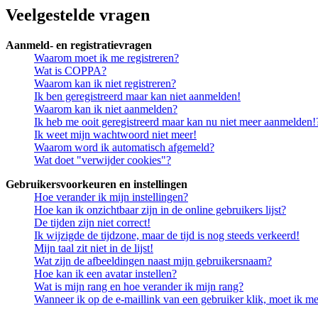
Veelgestelde vragen
Aanmeld- en registratievragen
Waarom moet ik me registreren?
Wat is COPPA?
Waarom kan ik niet registreren?
Ik ben geregistreerd maar kan niet aanmelden!
Waarom kan ik niet aanmelden?
Ik heb me ooit geregistreerd maar kan nu niet meer aanmelden!
Ik weet mijn wachtwoord niet meer!
Waarom word ik automatisch afgemeld?
Wat doet "verwijder cookies"?
Gebruikersvoorkeuren en instellingen
Hoe verander ik mijn instellingen?
Hoe kan ik onzichtbaar zijn in de online gebruikers lijst?
De tijden zijn niet correct!
Ik wijzigde de tijdzone, maar de tijd is nog steeds verkeerd!
Mijn taal zit niet in de lijst!
Wat zijn de afbeeldingen naast mijn gebruikersnaam?
Hoe kan ik een avatar instellen?
Wat is mijn rang en hoe verander ik mijn rang?
Wanneer ik op de e-maillink van een gebruiker klik, moet ik 