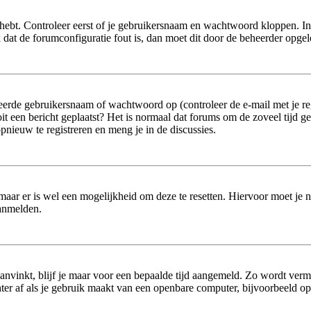
hebt. Controleer eerst of je gebruikersnaam en wachtwoord kloppen. In
jk dat de forumconfiguratie fout is, dan moet dit door de beheerder opge
erde gebruikersnaam of wachtwoord op (controleer de e-mail met je reg
 ooit een bericht geplaatst? Het is normaal dat forums om de zoveel tijd 
nieuw te registreren en meng je in de discussies.
 maar er is wel een mogelijkheid om deze te resetten. Hiervoor moet je
aanmelden.
aanvinkt, blijf je maar voor een bepaalde tijd aangemeld. Zo wordt ver
er af als je gebruik maakt van een openbare computer, bijvoorbeeld op sc