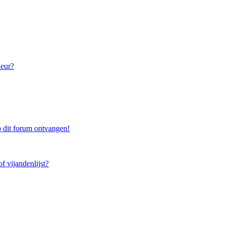
leur?
 dit forum ontvangen!
f vijandenlijst?