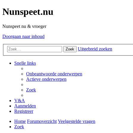
Nunspeet.nu
Nunspeet nu & vroeger
Doorgaan naar inhoud
Uitgebreid zoeken
Zoek
Snelle links
Onbeantwoorde onderwerpen
Actieve onderwerpen
Zoek
V&A
Aanmelden
Registreer
Home
Forumoverzicht
Veelgestelde vragen
Zoek