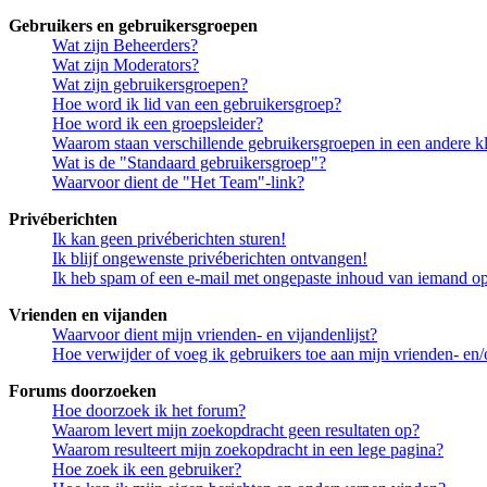
Gebruikers en gebruikersgroepen
Wat zijn Beheerders?
Wat zijn Moderators?
Wat zijn gebruikersgroepen?
Hoe word ik lid van een gebruikersgroep?
Hoe word ik een groepsleider?
Waarom staan verschillende gebruikersgroepen in een andere k
Wat is de "Standaard gebruikersgroep"?
Waarvoor dient de "Het Team"-link?
Privéberichten
Ik kan geen privéberichten sturen!
Ik blijf ongewenste privéberichten ontvangen!
Ik heb spam of een e-mail met ongepaste inhoud van iemand op
Vrienden en vijanden
Waarvoor dient mijn vrienden- en vijandenlijst?
Hoe verwijder of voeg ik gebruikers toe aan mijn vrienden- en/o
Forums doorzoeken
Hoe doorzoek ik het forum?
Waarom levert mijn zoekopdracht geen resultaten op?
Waarom resulteert mijn zoekopdracht in een lege pagina?
Hoe zoek ik een gebruiker?