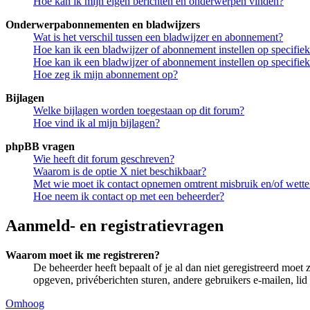
Hoe kan ik mijn eigen berichten en onderwerpen vinden?
Onderwerpabonnementen en bladwijzers
Wat is het verschil tussen een bladwijzer en abonnement?
Hoe kan ik een bladwijzer of abonnement instellen op specifi
Hoe kan ik een bladwijzer of abonnement instellen op specifie
Hoe zeg ik mijn abonnement op?
Bijlagen
Welke bijlagen worden toegestaan op dit forum?
Hoe vind ik al mijn bijlagen?
phpBB vragen
Wie heeft dit forum geschreven?
Waarom is de optie X niet beschikbaar?
Met wie moet ik contact opnemen omtrent misbruik en/of wettel
Hoe neem ik contact op met een beheerder?
Aanmeld- en registratievragen
Waarom moet ik me registreren?
De beheerder heeft bepaalt of je al dan niet geregistreerd moet 
opgeven, privéberichten sturen, andere gebruikers e-mailen, li
Omhoog