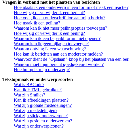
Vragen in verband met het plaatsen van berichten
Hoe plaats ik een onderwerp in een forum of maak een reactie?
Hoe wijzig of verwijder ik een bericht?
Hoe voeg ik een onderschrift toe aan mijn bericht?
Hoe maak ik een peiling?
Waarom kan ik niet meer peilingsopties toevoegen?
Hoe wijzig of verwijder ik een peiling?
Waarom kan ik een bepaald forum niet openen?
Waarom kan ik geen bijlagen toevoegen?
Waarom ontving ik een waarschuwing?
Hoe kan ik berichten aan een moderator melden?
Waarvoor dient de "Opslaan"-knop bij het plaatsen van een ber
Waarom moet mijn bericht goedgekeurd worden?
Hoe bump ik mijn onderwerp?
Tekstopmaak en onderwerp soorten
Wat is BBCode?
Kan ik HTML gebruiken?
Wat zijn Smilies?
Kan ik afbeeldingen plaatsen?
Wat zijn globale mededelingen?
Wat zijn mededelingen?
Wat zijn sticky onderwerpen?
Wat zijn gesloten onderwerpen?
Wat zijn onderwerpiconen?