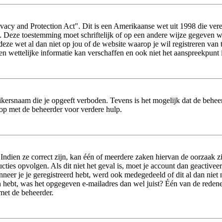
acy and Protection Act". Dit is een Amerikaanse wet uit 1998 die vere
s. Deze toestemming moet schriftelijk of op een andere wijze gegeven 
 deze wet al dan niet op jou of de website waarop je wil registreren va
wettelijke informatie kan verschaffen en ook niet het aanspreekpunt i
ikersnaam die je opgeeft verboden. Tevens is het mogelijk dat de beheer
op met de beheerder voor verdere hulp.
dien ze correct zijn, kan één of meerdere zaken hiervan de oorzaak zij
tructies opvolgen. Als dit niet het geval is, moet je account dan geact
neer je je geregistreerd hebt, werd ook medegedeeld of dit al dan niet n
 hebt, was het opgegeven e-mailadres dan wel juist? Één van de redenen 
 met de beheerder.