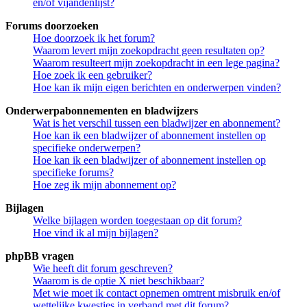
en/of vijandenlijst?
Forums doorzoeken
Hoe doorzoek ik het forum?
Waarom levert mijn zoekopdracht geen resultaten op?
Waarom resulteert mijn zoekopdracht in een lege pagina?
Hoe zoek ik een gebruiker?
Hoe kan ik mijn eigen berichten en onderwerpen vinden?
Onderwerpabonnementen en bladwijzers
Wat is het verschil tussen een bladwijzer en abonnement?
Hoe kan ik een bladwijzer of abonnement instellen op
specifieke onderwerpen?
Hoe kan ik een bladwijzer of abonnement instellen op
specifieke forums?
Hoe zeg ik mijn abonnement op?
Bijlagen
Welke bijlagen worden toegestaan op dit forum?
Hoe vind ik al mijn bijlagen?
phpBB vragen
Wie heeft dit forum geschreven?
Waarom is de optie X niet beschikbaar?
Met wie moet ik contact opnemen omtrent misbruik en/of
wettelijke kwesties in verband met dit forum?