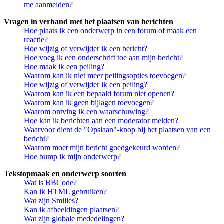
me aanmelden?
Vragen in verband met het plaatsen van berichten
Hoe plaats ik een onderwerp in een forum of maak een
reactie?
Hoe wijzig of verwijder ik een bericht?
Hoe voeg ik een onderschrift toe aan mijn bericht?
Hoe maak ik een peiling?
Waarom kan ik niet meer peilingsopties toevoegen?
Hoe wijzig of verwijder ik een peiling?
Waarom kan ik een bepaald forum niet openen?
Waarom kan ik geen bijlagen toevoegen?
Waarom ontving ik een waarschuwing?
Hoe kan ik berichten aan een moderator melden?
Waarvoor dient de "Opslaan"-knop bij het plaatsen van een
bericht?
Waarom moet mijn bericht goedgekeurd worden?
Hoe bump ik mijn onderwerp?
Tekstopmaak en onderwerp soorten
Wat is BBCode?
Kan ik HTML gebruiken?
Wat zijn Smilies?
Kan ik afbeeldingen plaatsen?
Wat zijn globale mededelingen?