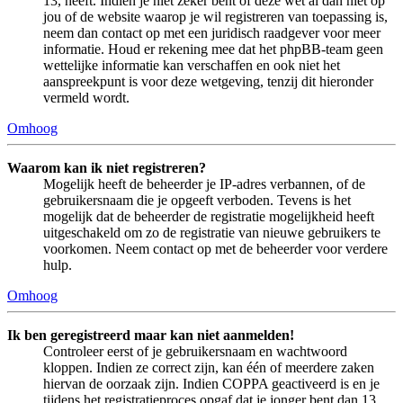
13, heeft. Indien je niet zeker bent of deze wet al dan niet op
jou of de website waarop je wil registreren van toepassing is,
neem dan contact op met een juridisch raadgever voor meer
informatie. Houd er rekening mee dat het phpBB-team geen
wettelijke informatie kan verschaffen en ook niet het
aanspreekpunt is voor deze wetgeving, tenzij dit hieronder
vermeld wordt.
Omhoog
Waarom kan ik niet registreren?
Mogelijk heeft de beheerder je IP-adres verbannen, of de
gebruikersnaam die je opgeeft verboden. Tevens is het
mogelijk dat de beheerder de registratie mogelijkheid heeft
uitgeschakeld om zo de registratie van nieuwe gebruikers te
voorkomen. Neem contact op met de beheerder voor verdere
hulp.
Omhoog
Ik ben geregistreerd maar kan niet aanmelden!
Controleer eerst of je gebruikersnaam en wachtwoord
kloppen. Indien ze correct zijn, kan één of meerdere zaken
hiervan de oorzaak zijn. Indien COPPA geactiveerd is en je
tijdens het registratieproces opgaf dat je jonger bent dan 13