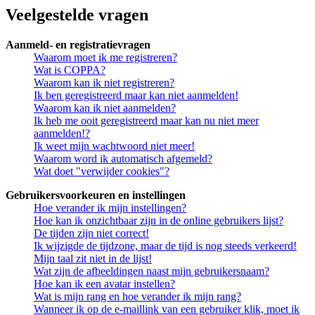
Veelgestelde vragen
Aanmeld- en registratievragen
Waarom moet ik me registreren?
Wat is COPPA?
Waarom kan ik niet registreren?
Ik ben geregistreerd maar kan niet aanmelden!
Waarom kan ik niet aanmelden?
Ik heb me ooit geregistreerd maar kan nu niet meer
aanmelden!?
Ik weet mijn wachtwoord niet meer!
Waarom word ik automatisch afgemeld?
Wat doet "verwijder cookies"?
Gebruikersvoorkeuren en instellingen
Hoe verander ik mijn instellingen?
Hoe kan ik onzichtbaar zijn in de online gebruikers lijst?
De tijden zijn niet correct!
Ik wijzigde de tijdzone, maar de tijd is nog steeds verkeerd!
Mijn taal zit niet in de lijst!
Wat zijn de afbeeldingen naast mijn gebruikersnaam?
Hoe kan ik een avatar instellen?
Wat is mijn rang en hoe verander ik mijn rang?
Wanneer ik op de e-maillink van een gebruiker klik, moet ik