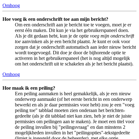
Omhoog
Hoe voeg ik een onderschrift toe aan mijn bericht?
Om een onderschrift aan je bericht toe te voegen, moet je er
eerst één maken. Dit kun je via het gebruikerspaneel doen.
Als je dit gedaan hebt, kun je de optie
voeg mijn onderschrift
toe
aanvinken als je een bericht plaatst. Je kunt er ook voor
zorgen dat je onderschrift automatisch aan ieder nieuw bericht
wordt toegevoegd. Dit doe je door de bijhorende optie te
activeren in het gebruikerspaneel (het is nog altijd mogelijk
om het onderschrift uit te schakelen als je het bericht plaatst).
Omhoog
Hoe maak ik een peiling?
Een peiling aanmaken is heel gemakkelijk, als je een nieuw
onderwerp aanmaakt (of het eerste bericht in een onderwerp
bewerkt en als je daar permissies voor hebt) zou je een "voeg
peiling toe" tabblad moeten zien onderaan het berichten-
gedeelte (als je dit tabblad niet kan zien, heb je niet de juiste
permissies om peilingen aan te maken). Je moet een titel voor
de peiling invullen bij "peilingsvraag" en dan minstens 2
mogelijkheden invullen in het "peilingopties"-tekstgedeelte
(limiet is ingesteld door de beheerder), met elke optie