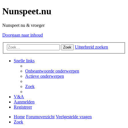
Nunspeet.nu
Nunspeet nu & vroeger
Doorgaan naar inhoud
Uitgebreid zoeken
Zoek
Snelle links
Onbeantwoorde onderwerpen
Actieve onderwerpen
Zoek
V&A
Aanmelden
Registreer
Home
Forumoverzicht
Veelgestelde vragen
Zoek