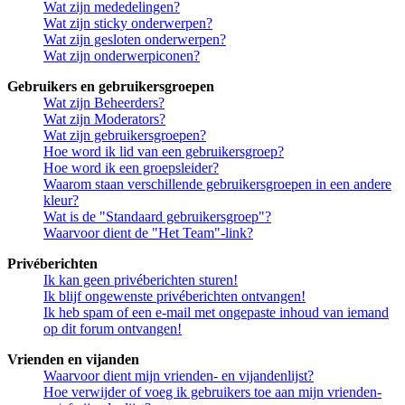
Wat zijn mededelingen?
Wat zijn sticky onderwerpen?
Wat zijn gesloten onderwerpen?
Wat zijn onderwerpiconen?
Gebruikers en gebruikersgroepen
Wat zijn Beheerders?
Wat zijn Moderators?
Wat zijn gebruikersgroepen?
Hoe word ik lid van een gebruikersgroep?
Hoe word ik een groepsleider?
Waarom staan verschillende gebruikersgroepen in een andere
kleur?
Wat is de "Standaard gebruikersgroep"?
Waarvoor dient de "Het Team"-link?
Privéberichten
Ik kan geen privéberichten sturen!
Ik blijf ongewenste privéberichten ontvangen!
Ik heb spam of een e-mail met ongepaste inhoud van iemand
op dit forum ontvangen!
Vrienden en vijanden
Waarvoor dient mijn vrienden- en vijandenlijst?
Hoe verwijder of voeg ik gebruikers toe aan mijn vrienden-