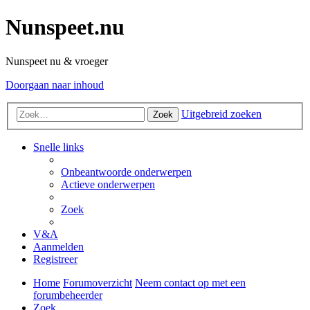
Nunspeet.nu
Nunspeet nu & vroeger
Doorgaan naar inhoud
Uitgebreid zoeken
Zoek
Snelle links
Onbeantwoorde onderwerpen
Actieve onderwerpen
Zoek
V&A
Aanmelden
Registreer
Home
Forumoverzicht
Neem contact op met een
forumbeheerder
Zoek