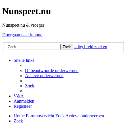
Nunspeet.nu
Nunspeet nu & vroeger
Doorgaan naar inhoud
Uitgebreid zoeken
Zoek
Snelle links
Onbeantwoorde onderwerpen
Actieve onderwerpen
Zoek
V&A
Aanmelden
Registreer
Home
Forumoverzicht
Zoek
Actieve onderwerpen
Zoek