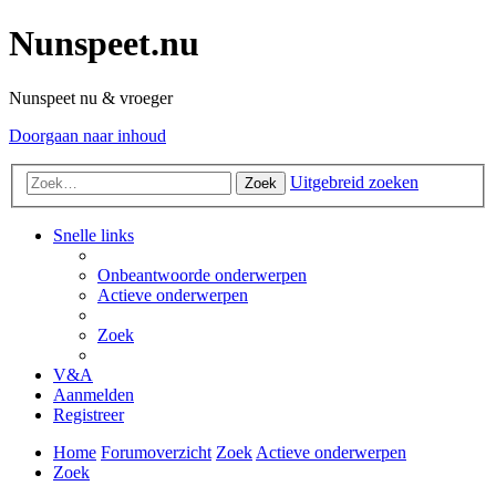
Nunspeet.nu
Nunspeet nu & vroeger
Doorgaan naar inhoud
Uitgebreid zoeken
Zoek
Snelle links
Onbeantwoorde onderwerpen
Actieve onderwerpen
Zoek
V&A
Aanmelden
Registreer
Home
Forumoverzicht
Zoek
Actieve onderwerpen
Zoek