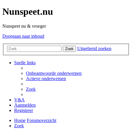
Nunspeet.nu
Nunspeet nu & vroeger
Doorgaan naar inhoud
Uitgebreid zoeken
Zoek
Snelle links
Onbeantwoorde onderwerpen
Actieve onderwerpen
Zoek
V&A
Aanmelden
Registreer
Home
Forumoverzicht
Zoek