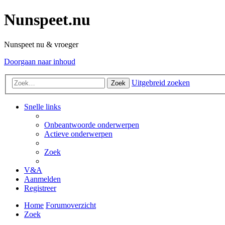
Nunspeet.nu
Nunspeet nu & vroeger
Doorgaan naar inhoud
Uitgebreid zoeken
Zoek
Snelle links
Onbeantwoorde onderwerpen
Actieve onderwerpen
Zoek
V&A
Aanmelden
Registreer
Home
Forumoverzicht
Zoek