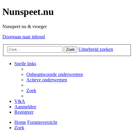
Nunspeet.nu
Nunspeet nu & vroeger
Doorgaan naar inhoud
Uitgebreid zoeken
Zoek
Snelle links
Onbeantwoorde onderwerpen
Actieve onderwerpen
Zoek
V&A
Aanmelden
Registreer
Home
Forumoverzicht
Zoek