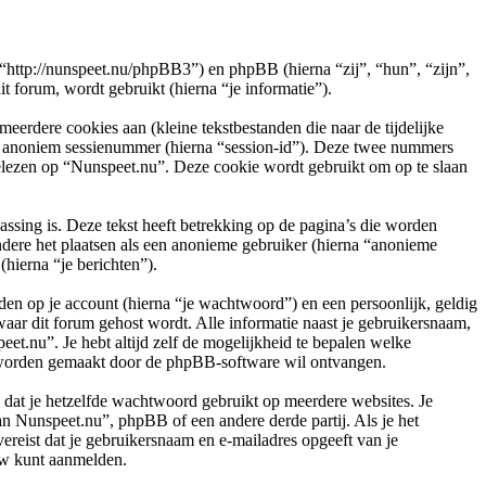
 “http://nunspeet.nu/phpBB3”) en phpBB (hierna “zij”, “hun”, “zijn”,
orum, wordt gebruikt (hierna “je informatie”).
rdere cookies aan (kleine tekstbestanden die naar de tijdelijke
en anoniem sessienummer (hierna “session-id”). Deze twee nummers
ezen op “Nunspeet.nu”. Deze cookie wordt gebruikt om op te slaan
ing is. Deze tekst heeft betrekking op de pagina’s die worden
ndere het plaatsen als een anonieme gebruiker (hierna “anonieme
(hierna “je berichten”).
en op je account (hierna “je wachtwoord”) en een persoonlijk, geldig
waar dit forum gehost wordt. Alle informatie naast je gebruikersnaam,
peet.nu”. Je hebt altijd zelf de mogelijkheid te bepalen welke
ch worden gemaakt door de phpBB-software wil ontvangen.
n dat je hetzelfde wachtwoord gebruikt op meerdere websites. Je
n Nunspeet.nu”, phpBB of een andere derde partij. Als je het
ereist dat je gebruikersnaam en e-mailadres opgeeft van je
uw kunt aanmelden.