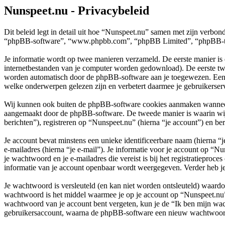
Nunspeet.nu - Privacybeleid
Dit beleid legt in detail uit hoe “Nunspeet.nu” samen met zijn verbo
“phpBB-software”, “www.phpbb.com”, “phpBB Limited”, “phpBB-teams”
Je informatie wordt op twee manieren verzameld. De eerste manier is
internetbestanden van je computer worden gedownload). De eerste tw
worden automatisch door de phpBB-software aan je toegewezen. Een 
welke onderwerpen gelezen zijn en verbetert daarmee je gebruikerser
Wij kunnen ook buiten de phpBB-software cookies aanmaken wanneer j
aangemaakt door de phpBB-software. De tweede manier is waarin wij j
berichten”), registreren op “Nunspeet.nu” (hierna “je account”) en beri
Je account bevat minstens een unieke identificeerbare naam (hierna 
e-mailadres (hierna “je e-mail”). Je informatie voor je account op “N
je wachtwoord en je e-mailadres die vereist is bij het registratieproce
informatie van je account openbaar wordt weergegeven. Verder heb je
Je wachtwoord is versleuteld (en kan niet worden ontsleuteld) waardoo
wachtwoord is het middel waarmee je op je account op “Nunspeet.nu” 
wachtwoord van je account bent vergeten, kun je de “Ik ben mijn wach
gebruikersaccount, waarna de phpBB-software een nieuw wachtwoord z