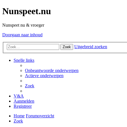
Nunspeet.nu
Nunspeet nu & vroeger
Doorgaan naar inhoud
Uitgebreid zoeken
Zoek
Snelle links
Onbeantwoorde onderwerpen
Actieve onderwerpen
Zoek
V&A
Aanmelden
Registreer
Home
Forumoverzicht
Zoek