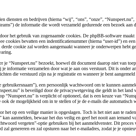
nden diensten en bedrijven (hierna “wij”, “ons”, “onze”, “Nunspeet.nu”,
) de informatie die wordt verzameld gedurende een bezoek aan dit f
 door het gebruik van zogenaamde cookies. De phpBB-software maakt mee
ee cookies bevatten een indentificatienummer (hierna “user-id”) en e
derde cookie zal worden aangemaakt wanneer je onderwerpen hebt gel
varing.
e “Nunspeet.nu” bezoekt, hoewel dit document daarop niet van toepass
e informatie verzamelen door wat je aan ons verstuurt. Dit is onder a
chten die verstuurd zijn na je registratie en wanneer je bent aangemeld 
“je gebruikersnaam”), een persoonlijk wachtwoord om te kunnen aanmeld
unspeet.nu” is beveiligd door de privacywetgeving die geldt in het land 
s op “Nunspeet.nu” is verplicht of optioneel, dat is een keuze van “Nuns
 ook de mogelijkheid om in te stellen of je de e-mails die automatis
r het op een veilige manier is opgeslagen. Toch is het niet aan te rade
kan aanmelden, bewaar het dus veilig en geef het nooit aan iemand va
twoord vergeten”-optie gebruiken bij het aanmeldvenster. Dit proces v
al genereren en zal opsturen naar het e-mailadres, zodat je je opnie