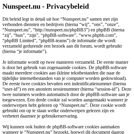
Nunspeet.nu - Privacybeleid
Dit beleid legt in detail uit hoe “Nunspeet.nu” samen met zijn
verbonden diensten en bedrijven (hierna “wij”, “ons”, “onze”,
“Nunspeet.nu”, “http://nunspeet.nu/phpBB3”) en phpBB (hierna
“zij”, “hun”, “zijn”, “phpBB-software”, “www.phpbb.com”,
“phpBB Limited”, “phpBB-teams”) de informatie die wordt
verzameld gedurende een bezoek aan dit forum, wordt gebruikt
(hierna “je informatie”).
Je informatie wordt op twee manieren verzameld. De eerste manier
is door het gebruik van zogenaamde cookies. De phpBB-software
maakt meerdere cookies aan (kleine tekstbestanden die naar de
tijdelijke internetbestanden van je computer worden gedownload).
De eerste twee cookies bevatten een indentificatienummer (hierna
“user-id”) en een anoniem sessienummer (hierna “session-id”). Deze
twee nummers worden automatisch door de phpBB-software aan je
toegewezen. Een derde cookie zal worden aangemaakt wanneer je
onderwerpen hebt gelezen op “Nunspeet.nu”. Deze cookie wordt
gebruikt om op te slaan welke onderwerpen gelezen zijn en
verbetert daarmee je gebruikerservaring.
Wij kunnen ook buiten de phpBB-software cookies aanmaken
wanneer je “Nunspeet.nu” bezoekt, hoewel dit document daarop