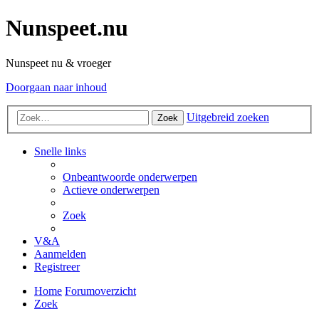
Nunspeet.nu
Nunspeet nu & vroeger
Doorgaan naar inhoud
Uitgebreid zoeken
Zoek
Snelle links
Onbeantwoorde onderwerpen
Actieve onderwerpen
Zoek
V&A
Aanmelden
Registreer
Home
Forumoverzicht
Zoek