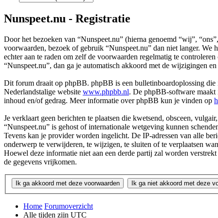
Nunspeet.nu - Registratie
Door het bezoeken van “Nunspeet.nu” (hierna genoemd “wij”, “ons”, 
voorwaarden, bezoek of gebruik “Nunspeet.nu” dan niet langer. We he
echter aan te raden om zelf de voorwaarden regelmatig te controleren
“Nunspeet.nu”, dan ga je automatisch akkoord met de wijzigingen en
Dit forum draait op phpBB. phpBB is een bulletinboardoplossing die i
Nederlandstalige website
www.phpbb.nl
. De phpBB-software maakt in
inhoud en/of gedrag. Meer informatie over phpBB kun je vinden op
h
Je verklaart geen berichten te plaatsen die kwetsend, obsceen, vulgair,
“Nunspeet.nu” is gehost of internationale wetgeving kunnen schenden.
Tevens kan je provider worden ingelicht. De IP-adressen van alle b
onderwerp te verwijderen, te wijzigen, te sluiten of te verplaatsen wa
Hoewel deze informatie niet aan een derde partij zal worden verstr
de gegevens vrijkomen.
Home
Forumoverzicht
Alle tijden zijn
UTC