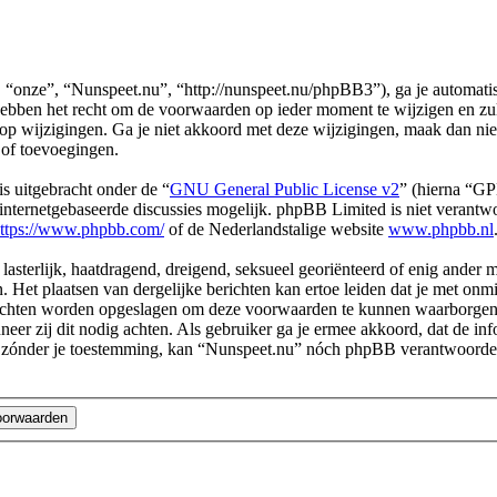
“onze”, “Nunspeet.nu”, “http://nunspeet.nu/phpBB3”), ga je automatis
bben het recht om de voorwaarden op ieder moment te wijzigen en zulle
 op wijzigingen. Ga je niet akkoord met deze wijzigingen, maak dan ni
 of toevoegingen.
s uitgebracht onder de “
GNU General Public License v2
” (hierna “G
ternetgebaseerde discussies mogelijk. phpBB Limited is niet verantwoo
ttps://www.phpbb.com/
of de Nederlandstalige website
www.phpbb.nl
 lasterlijk, haatdragend, dreigend, seksueel georiënteerd of enig ander 
 Het plaatsen van dergelijke berichten kan ertoe leiden dat je met on
erichten worden opgeslagen om deze voorwaarden te kunnen waarborgen. 
nneer zij dit nodig achten. Als gebruiker ga je ermee akkoord, dat de inf
ekt zónder je toestemming, kan “Nunspeet.nu” nóch phpBB verantwoorde