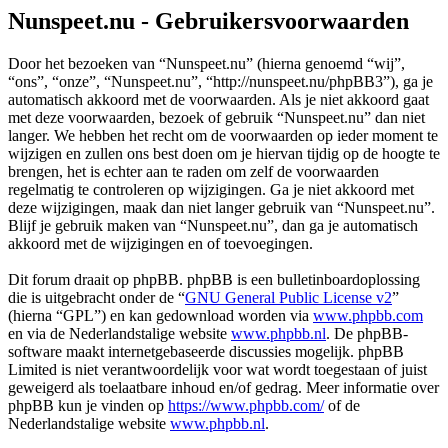
Nunspeet.nu - Gebruikersvoorwaarden
Door het bezoeken van “Nunspeet.nu” (hierna genoemd “wij”,
“ons”, “onze”, “Nunspeet.nu”, “http://nunspeet.nu/phpBB3”), ga je
automatisch akkoord met de voorwaarden. Als je niet akkoord gaat
met deze voorwaarden, bezoek of gebruik “Nunspeet.nu” dan niet
langer. We hebben het recht om de voorwaarden op ieder moment te
wijzigen en zullen ons best doen om je hiervan tijdig op de hoogte te
brengen, het is echter aan te raden om zelf de voorwaarden
regelmatig te controleren op wijzigingen. Ga je niet akkoord met
deze wijzigingen, maak dan niet langer gebruik van “Nunspeet.nu”.
Blijf je gebruik maken van “Nunspeet.nu”, dan ga je automatisch
akkoord met de wijzigingen en of toevoegingen.
Dit forum draait op phpBB. phpBB is een bulletinboardoplossing
die is uitgebracht onder de “
GNU General Public License v2
”
(hierna “GPL”) en kan gedownload worden via
www.phpbb.com
en via de Nederlandstalige website
www.phpbb.nl
. De phpBB-
software maakt internetgebaseerde discussies mogelijk. phpBB
Limited is niet verantwoordelijk voor wat wordt toegestaan of juist
geweigerd als toelaatbare inhoud en/of gedrag. Meer informatie over
phpBB kun je vinden op
https://www.phpbb.com/
of de
Nederlandstalige website
www.phpbb.nl
.