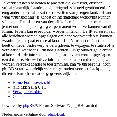
Je verklaart geen berichten te plaatsen die kwetsend, obsceen,
vulgair, lasterlijk, haatdragend, dreigend, seksueel georiënteerd of
enig ander materiaal bevat die de wetten van je eigen land, het land
waar “Nunspeet.nu” is gehost of internationale wetgeving kunnen
schenden. Het plaatsen van dergelijke berichten kan ertoe leiden dat
je met onmiddellijke ingang en permanent wordt verbannen van dit
forum. Tevens kan je provider worden ingelicht. De IP-adressen van
alle berichten worden opgeslagen om deze voorwaarden te kunnen
waarborgen. Je gaat er mee akkoord dat “Nunspeet.nu” het recht
heeft om ieder onderwerp te verwijderen, te wijzigen, te sluiten of te
verplaatsen wanneer zij dit nodig achten. Als gebruiker ga je ermee
akkoord, dat de informatie die je bij ons invoert wordt opgeslagen in
een database. Hoewel deze informatie niet aan een derde partij zal
worden verstrekt zónder je toestemming, kan “Nunspeet.nu” nóch
phpBB verantwoordelijk worden gehouden voor een hackpoging
die ertoe kan leiden dat de gegevens vrijkomen.
Home
Forumoverzicht
Alle tijden zijn
UTC
Verwijder cookies
Contact
Powered by
phpBB
® Forum Software © phpBB Limited
Nederlandse vertaling door
phpBB.nl
.