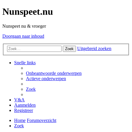
Nunspeet.nu
Nunspeet nu & vroeger
Doorgaan naar inhoud
Uitgebreid zoeken
Zoek
Snelle links
Onbeantwoorde onderwerpen
Actieve onderwerpen
Zoek
V&A
Aanmelden
Registreer
Home
Forumoverzicht
Zoek